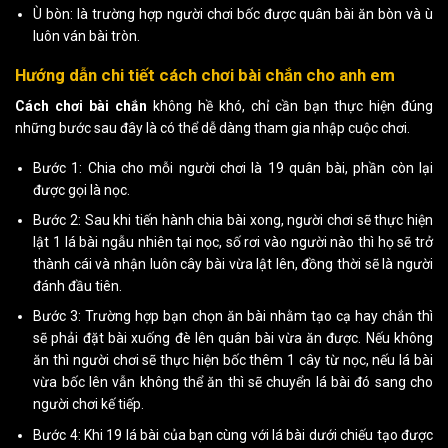
Ù bòn: là trường hợp người chơi bốc được quân bài ăn bòn và ù
luôn ván bài tròn.
Hướng dẫn chi tiết cách chơi bài chắn cho anh em
Cách chơi bài chắn
không hề khó, chỉ cần bạn thực hiện đúng
những bước sau đây là có thể dễ dàng tham gia nhập cuộc chơi.
Bước 1: Chia cho mỗi người chơi là 19 quân bài, phần còn lại
được gọi là nọc.
Bước 2: Sau khi tiến hành chia bài xong, người chơi sẽ thực hiện
lật 1 lá bài ngẫu nhiên tại nọc, số rơi vào người nào thì họ sẽ trở
thành cái và nhận luôn cây bài vừa lật lên, đồng thời sẽ là người
đánh đầu tiên.
Bước 3: Trường hợp bạn chọn ăn bài nhằm tạo cạ hay chắn thì
sẽ phải đặt bài xuống đè lên quân bài vừa ăn được. Nếu không
ăn thì người chơi sẽ thực hiện bốc thêm 1 cây từ nọc, nếu lá bài
vừa bốc lên vẫn không thể ăn thì sẽ chuyển lá bài đó sang cho
người chơi kế tiếp.
Bước 4: Khi 19 lá bài của bạn cùng với lá bài dưới chiếu tạo được