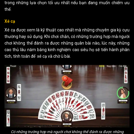
trong những lựa chọn tối ưu nhất nếu bạn đang muốn chiếm ưu
thế.
Xé cạ
Xé cạ được xem là kỹ thuật cao nhất mà những chuyên gia kỳ cựu
thường hay sử dụng. Khi chơi chắn, có những trường hợp mà người
chơi không thể đánh ra được những quân bài nào, lúc này, những
cao thủ lâu năm bằng kinh nghiệm cao siêu họ sẽ tiến hành phân
tích, tính toán để xé cạ và chờ ù bài.
Có những trường hợp mà người chơi không thể đánh ra được những