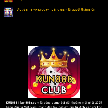
Slot Game vòng quay hoàng gia – Bí quyết thắng lớn
KUN888
|
kun888a.com
là cổng game bài đổi thưởng mới nhất 2025
hàng đầu tại Việt Nam, mang đến trải nghiệm giải trí đỉnh cao với kho