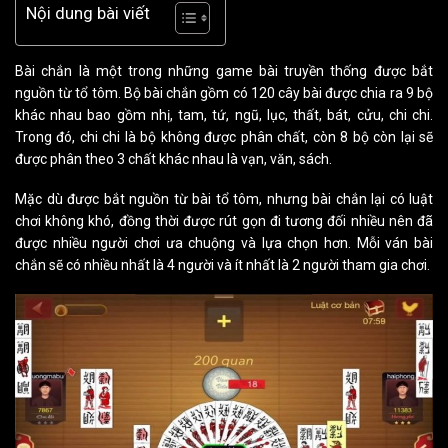
Nội dung bài viết
Bài chắn là một trong những game bài truyền thống được bắt
nguồn từ tổ tôm. Bộ bài chắn gồm có 120 cây bài được chia ra 9 bộ
khác nhau bao gồm nhị, tam, tứ, ngũ, lục, thất, bát, cửu, chi chi.
Trong đó, chi chi là bộ không được phân chất, còn 8 bộ còn lại sẽ
được phân theo 3 chất khác nhau là vạn, văn, sách.
Mặc dù được bắt nguồn từ bài tổ tôm, nhưng bài chắn lại có luật
chơi không khó, đồng thời được rút gọn đi tương đối nhiều nên đã
được nhiều người chơi ưa chuộng và lựa chọn hơn. Mỗi ván bài
chắn sẽ có nhiều nhất là 4 người và ít nhất là 2 người tham gia chơi.