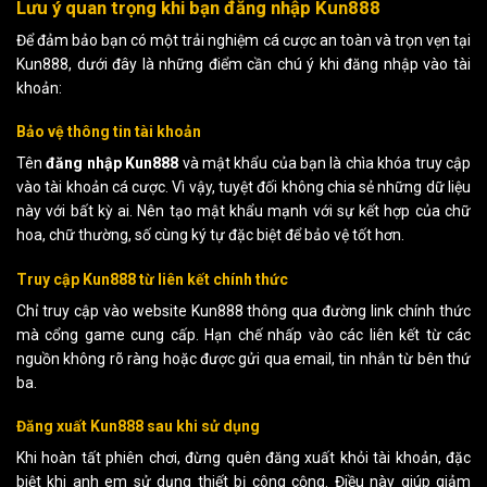
Lưu ý quan trọng khi bạn đăng nhập Kun888
Để đảm bảo bạn có một trải nghiệm cá cược an toàn và trọn vẹn tại
Kun888, dưới đây là những điểm cần chú ý khi đăng nhập vào tài
khoản:
Bảo vệ thông tin tài khoản
Tên
đăng nhập Kun888
và mật khẩu của bạn là chìa khóa truy cập
vào tài khoản cá cược. Vì vậy, tuyệt đối không chia sẻ những dữ liệu
này với bất kỳ ai. Nên tạo mật khẩu mạnh với sự kết hợp của chữ
hoa, chữ thường, số cùng ký tự đặc biệt để bảo vệ tốt hơn.
Truy cập Kun888 từ liên kết chính thức
Chỉ truy cập vào website Kun888 thông qua đường link chính thức
mà cổng game cung cấp. Hạn chế nhấp vào các liên kết từ các
nguồn không rõ ràng hoặc được gửi qua email, tin nhắn từ bên thứ
ba.
Đăng xuất Kun888 sau khi sử dụng
Khi hoàn tất phiên chơi, đừng quên đăng xuất khỏi tài khoản, đặc
biệt khi anh em sử dụng thiết bị công cộng. Điều này giúp giảm