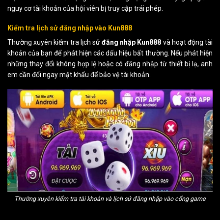
nguy cơ tài khoản của hội viên bị truy cập trái phép.
Kiểm tra lịch sử đăng nhập vào Kun888
Thường xuyên kiểm tra lịch sử
đăng nhập Kun888
và hoạt động tài
khoản của bạn để phát hiện các dấu hiệu bất thường. Nếu phát hiện
những thay đổi không hợp lệ hoặc có đăng nhập từ thiết bị lạ, anh
em cần đổi ngay mật khẩu để bảo vệ tài khoản.
Thường xuyên kiểm tra tài khoản và lịch sử đăng nhập vào cổng game